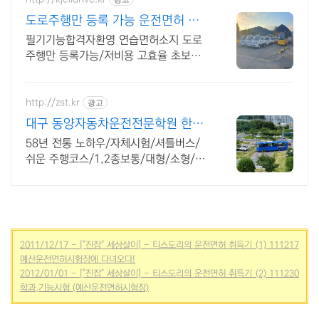
도로주행만 등록 가능 운전면허 도
로주행만 교육
필기기능합격자환영 연습면허소지 도로
주행만 등록가능/저비용 고효율 초보맞
춤교육 수강문의하기 기능시험 합격자
대상
http://zst.kr
광고
대구 동양자동차운전전문학원 한국
소비자산업평가5년연속우수
58년 전통 노하우/자체시험/셔틀버스/
쉬운 주행코스/1,2종보통/대형/소형/견
인차
2011/12/17 - ["진잡" 세상살이] - 티스도리의 운전면허 취득기 (1) 111217
예산운전면허시험장에 다녀오다!
2012/01/01 - ["진잡" 세상살이] - 티스도리의 운전면허 취득기 (2) 111230
학과,기능시험 (예산운전면허시험장)