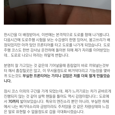
한시간을 더 배정받아서, 이번에는 본격적으로 도로를 향해 나가봅니다.
다음시간에 도로주행 시험을 보는 수강생이 한명 있어서, 봉고쓰리가 배
정되었지만 아까 탔던 프론티어를 타고 도로를 나가게 되었습니다. 도로
주행 코스도 한번 강사님 운전하에 돌아본 뒤에 제가 자리를 이어받았는
데.. 도로로 나오니 머리는 하얗게 변합니다.
분명히 잘 가고있는 것 같은데 기어넣을때 중립없이 바로 끼워넣는것부
터 해서 흠잡힐곳은 많고, 이 무서울정도로 삐거덕더리고 기능장을 몇바
퀴 도는것도
부실한 프론티어는 가지나 겁많은 저를 더욱 떨게 만들었습
니다.
잠시 코스 이외의 구간을 가게 되었는데, 제가 느끼기로는 차가 곧바르게
진행되지 않는 것 같아 살짝 핸들을 틀어도 역시 감점이랍니다;; 도로에
서
70까지
밟아보았습니다. 특유의 엔진소리 뿐만 아니라, 부실한 하체
에서 나는 삐거덕소리와 금방이라도 주저앉을 것 같은 차량상태와 느낌
은 말로 표현할 수 없을정도로 겁을 극대화시켰습니다.