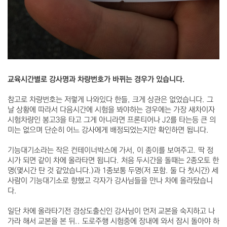
교육시간별로 강사명과 차량번호가 바뀌는 경우가 있습니다.
참고로 차량번호는 저렇게 나와있다 한들, 크게 상관은 없었습니다. 그
날 상황에 따라서 다음시간에 시험을 봐야하는 경우에는 가장 새차이자
시험차량인 봉고3을 타고 그게 아니라면 프론티어나 J2를 타는등 큰 의
미는 없으며 단순히 어느 강사에게 배정되었는지만 확인하면 됩니다.
기능대기소라는 작은 컨테이너박스에 가서, 이 종이를 보여주고. 딱 정
시가 되면 같이 차에 올라타면 됩니다. 처음 두시간을 돌때는 2종오토 한
명(몇시간 탄 것 같았습니다.)과 1종보통 두명(저 포함. 둘 다 첫시간) 세
사람이 기능대기소로 향했고 각자가 강사님들을 만나 차에 올라탔습니
다.
일단 차에 올라타기전 경상도출신인 강사님이 먼저 교본을 숙지하고 나
가라 해서 교본을 본 뒤.. 도로주행 시험중에 장내에 와서 잠시 돌아야 하