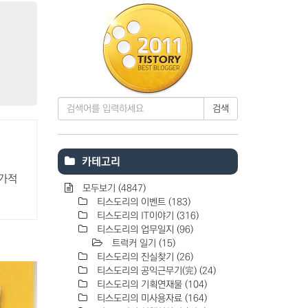
검색
카테고리
추가적
모두보기
(4847)
티스도리의 이벤트
(183)
티스도리의 IT이야기
(316)
티스도리의 업무일지
(96)
트럭커 일기
(15)
티스도리의 진실찾기
(26)
티스도리의 공익근무기(完)
(24)
티스도리의 기획연재물
(104)
티스도리의 미사용자료
(164)