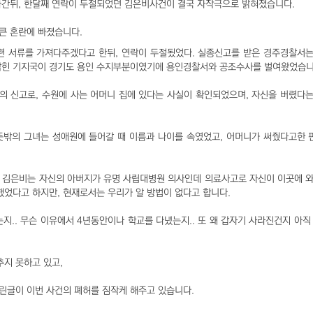
나간뒤, 한달째 연락이 두절되었던 김은비사건이 결국 자작극으로 밝혀졌습니다.
큰 혼란에 빠졌습니다.
련 서류를 가져다주겠다고 한뒤, 연락이 두절됬었다. 실종신고를 받은 경주경찰서
 잡힌 기지국이 경기도 용인 수지부분이였기에 용인경찰서와 공조수사를 벌여왔었습니
촌의 신고로, 수원에 사는 어머니 집에 있다는 사실이 확인되었으며, 자신을 버렸다
 뜻밖의 그녀는 성애원에 들어갈 때 이름과 나이를 속였었고, 어머니가 써줬다고한
게 김은비는 자신의 아버지가 유명 사립대병원 의사인데 의료사고로 자신이 이곳에 
었다고 하지만, 현재로서는 우리가 알 방법이 없다고 합니다.
지.. 무슨 이유에서 4년동안이나 학교를 다녔는지.. 또 왜 갑자기 사라진건지 아직
지 못하고 있고,
린글이 이번 사건의 폐허를 짐작케 해주고 있습니다.