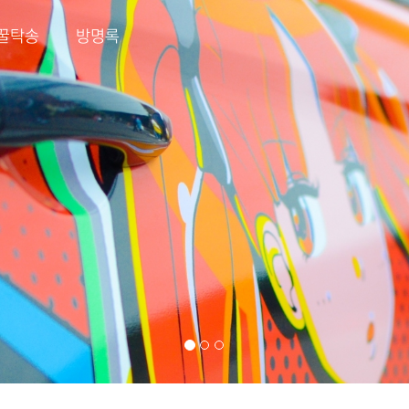
꿀탁송
방명록