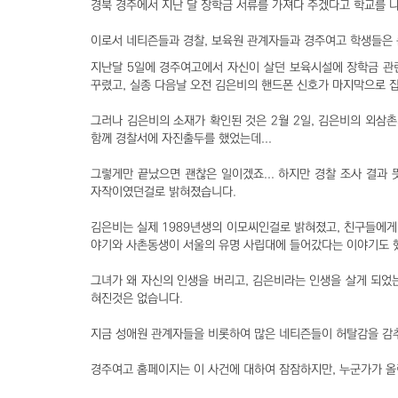
경북 경주에서 지난 달 장학금 서류를 가져다 주겠다고 학교를 
이로서 네티즌들과 경찰, 보육원 관계자들과 경주여고 학생들은 
지난달 5일에 경주여고에서 자신이 살던 보육시설에 장학금 관
꾸렸고, 실종 다음날 오전 김은비의 핸드폰 신호가 마지막으로
그러나 김은비의 소재가 확인된 것은 2월 2일, 김은비의 외삼
함께 경찰서에 자진출두를 했었는데...
그렇게만 끝났으면 괜찮은 일이겠죠... 하지만 경찰 조사 결과
자작이였던걸로 밝혀졌습니다.
김은비는 실제 1989년생의 이모씨인걸로 밝혀졌고, 친구들에
야기와 사촌동생이 서울의 유명 사립대에 들어갔다는 이야기도 했
그녀가 왜 자신의 인생을 버리고, 김은비라는 인생을 살게 되었는
혀진것은 없습니다.
지금 성애원 관계자들을 비롯하여 많은 네티즌들이 허탈감을 감추
경주여고 홈페이지는 이 사건에 대하여 잠잠하지만, 누군가가 올