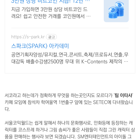
3만원 상당 비트코인 지급! 12년 무
사고 거래소
지금 가입하면 3만원 상당 비트코인 드
려요! 쉽고 안전한 거래를 코인원에서 시
작
https://s-park.kr
광고
스파크(SPARK) 아카데미
공연기획자양성/뮤지컬,연극,콘서트,축제/프로듀서,연출,무
대감독 배출수강생2500명 무대 위 K-Contents 제작의 주
역이 되어보세요!
서코라고 하는데가 정확하게 무엇을 하는곳인지도 모르다가 '
팀 이타샤
'
카페 모임에 참석차 학여울역 1번출구 앞에 있는 SE
TEC에 다녀왔습니
다.
서울코믹월드는 쉽게 말해서 하나의 문화행사로, 만화등에 등장하는 캐
릭터를 코스프레 하거나 그림 솜씨가 좋은 사람들이 직접 그린 캐릭터 상
품을 판매하는 행사라 보면 되겠습니다. SM엔터테인먼트의 아이돌 그