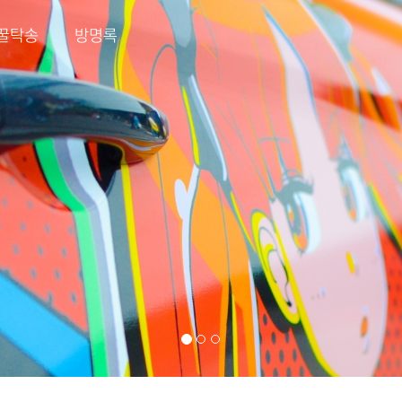
꿀탁송
방명록