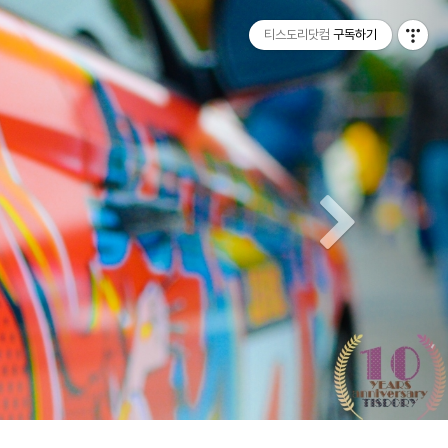
티스토리툴바
Next
티스도리닷컴
구독하기