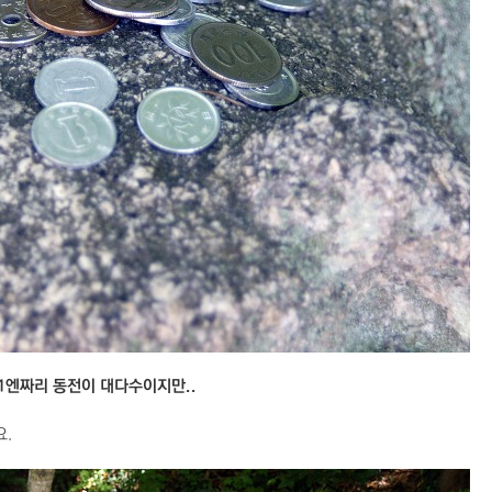
1엔짜리 동전이 대다수이지만..
요.