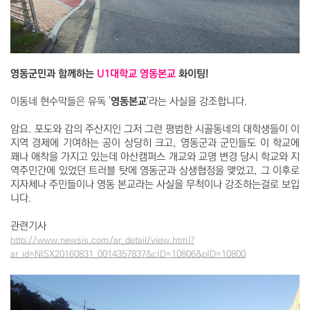
영동군민과 함께하는
U1대학교 영동본교
화이팅!
이동네 현수막들은 유독 '
영동본교
'라는 사실을 강조합니다.
암요. 포도와 감의 주산지인 그저 그런 평범한 시골동네의 대학생들이 이
지역 경제에 기여하는 공이 상당히 크고, 영동군과 군민들도 이 학교에
꽤나 애착을 가지고 있는데 아산캠퍼스 개교와 교명 변경 당시 학교와 지
역주민간에 있었던 트러블 탓에 영동군과 상생협정을 맺었고, 그 이후로
지자체나 주민들이나 영동 본교라는 사실을 무척이나 강조하는걸로 보입
니다.
관련기사
http://www.newsis.com/ar_detail/view.html?
ar_id=NISX20160831_0014357837&cID=10806&pID=10800