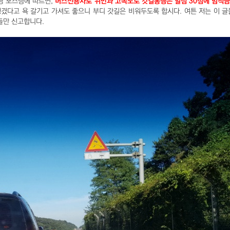
당 포스팅에 따르면,
버스전용차로 위반과 고속도로 갓길통행은 벌점 30점에 범칙금 
생겼다고 욕 갈기고 가셔도 좋으니 부디 갓길은 비워두도록 합시다. 여튼 저는 이 글
들만 신고합니다.