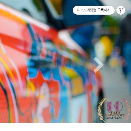
티스토리툴바
Next
티스도리닷컴
구독하기