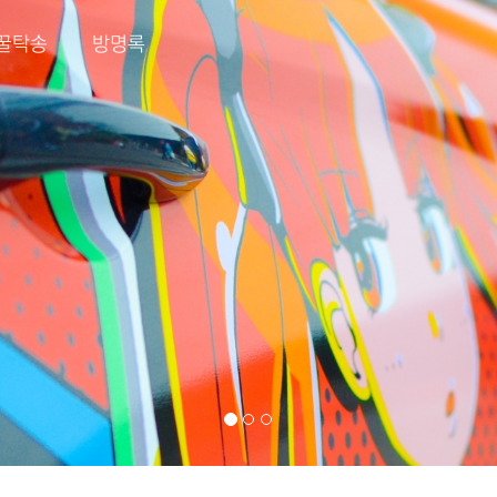
꿀탁송
방명록