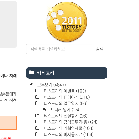
검색
카테고리
일어나 차례
모두보기
(4847)
티스도리의 이벤트
(183)
갓길충들에게
티스도리의 IT이야기
(316)
년 전 작성
티스도리의 업무일지
(96)
트럭커 일기
(15)
티스도리의 진실찾기
(26)
티스도리의 공익근무기(完)
(24)
티스도리의 기획연재물
(104)
티스도리의 미사용자료
(164)