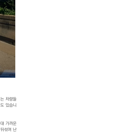
려는 차량들
들도 있습니
0대 가까운
 뒤섞여 난