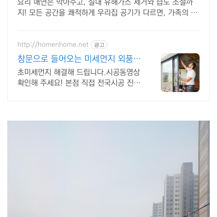
요리 매연은 막아주고, 실내 유해가스 제거와 습도 조절까
지! 모든 공간을 쾌적하게 우리집 공기가 다르면, 가족의 하
루도 달라집니다.
http://homenhome.net
광고
창문으로 들어오는 미세먼지 외풍
차단 시공 전문 홈앤홈
초미세먼지 해결해 드립니다.시공동영상
확인해 주세요! 본점 직접 전국시공 진짜
후기