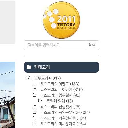
검색
카테고리
모두보기
(4847)
티스도리의 이벤트
(183)
티스도리의 IT이야기
(316)
티스도리의 업무일지
(96)
트럭커 일기
(15)
티스도리의 진실찾기
(26)
티스도리의 공익근무기(完)
(24)
티스도리의 기획연재물
(104)
티스도리의 미사용자료
(164)