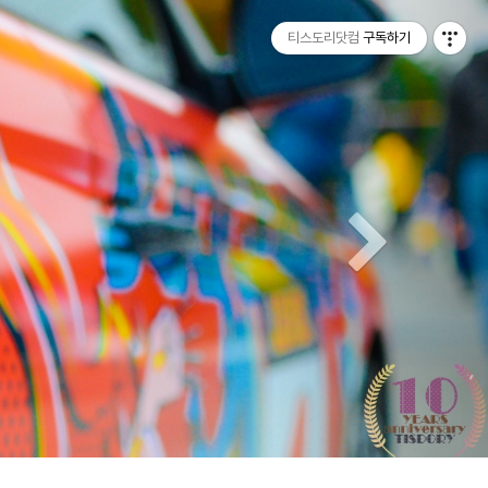
티스토리툴바
Next
티스도리닷컴
구독하기