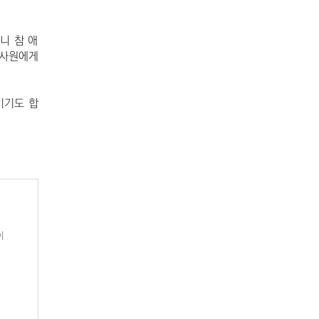
니 참 애
업사원에게
이기도 합
이