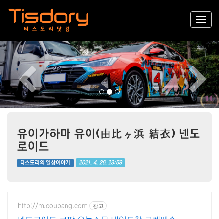
Previous
Nex
유이가하마 유이(由比ヶ浜 結衣) 넨도
로이드
2021. 4. 26. 23:58
티스도리의 일상이야기
http://m.coupang.com
광고