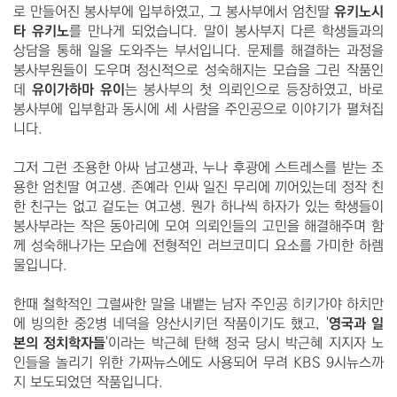
로 만들어진 봉사부에 입부하였고, 그 봉사부에서 엄친딸
유키노시
타 유키노
를 만나게 되었습니다. 말이 봉사부지 다른 학생들과의
상담을 통해 일을 도와주는 부서입니다. 문제를 해결하는 과정을
봉사부원들이 도우며 정신적으로 성숙해지는 모습을 그린 작품인
데
유이가하마 유이
는 봉사부의 첫 의뢰인으로 등장하였고, 바로
봉사부에 입부함과 동시에 세 사람을 주인공으로 이야기가 펼쳐집
니다.
그저 그런 조용한 아싸 남고생과, 누나 후광에 스트레스를 받는 조
용한 엄친딸 여고생. 존예라 인싸 일진 무리에 끼어있는데 정작 친
한 친구는 없고 겉도는 여고생. 뭔가 하나씩 하자가 있는 학생들이
봉사부라는 작은 동아리에 모여 의뢰인들의 고민을 해결해주며 함
께 성숙해나가는 모습에 전형적인 러브코미디 요소를 가미한 하렘
물입니다.
한때 철학적인 그럴싸한 말을 내뱉는 남자 주인공 히키가야 하치만
에 빙의한 중2병 네덕을 양산시키던 작품이기도 했고, '
영국과 일
본의 정치학자들
'이라는 박근혜 탄핵 정국 당시 박근혜 지지자 노
인들을 놀리기 위한 가짜뉴스에도 사용되어 무려 KBS 9시뉴스까
지 보도되었던 작품입니다.