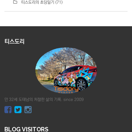
티스도리의 초딩일기
(71)
티스도리
만 32세 도태남의 처절한 삶의 기록. since 2009
BLOG VISITORS