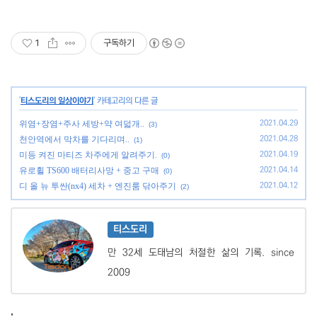
1
구독하기
'
티스도리의 일상이야기
' 카테고리의 다른 글
위염+장염+주사 세방+약 여덟개..
2021.04.29
(3)
천안역에서 막차를 기다리며..
2021.04.28
(1)
미등 켜진 마티즈 차주에게 알려주기.
2021.04.19
(0)
유로휠 TS600 배터리사망 + 중고 구매
2021.04.14
(0)
디 올 뉴 투싼(nx4) 세차 + 엔진룸 닦아주기
2021.04.12
(2)
티스도리
만 32세 도태남의 처절한 삶의 기록. since
2009
,