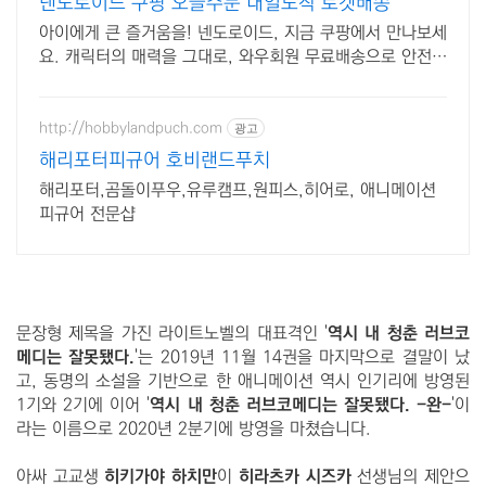
넨도로이드 쿠팡 오늘주문 내일도착 로켓배송
아이에게 큰 즐거움을! 넨도로이드, 지금 쿠팡에서 만나보세
요. 캐릭터의 매력을 그대로, 와우회원 무료배송으로 안전하
게 받아보세요.
http://hobbylandpuch.com
광고
해리포터피규어 호비랜드푸치
해리포터,곰돌이푸우,유루캠프,원피스,히어로, 애니메이션
피규어 전문샵
문장형 제목을 가진 라이트노벨의 대표격인 '
역시 내 청춘 러브코
메디는 잘못됐다.
'는 2019년 11월 14권을 마지막으로 결말이 났
고, 동명의 소설을 기반으로 한 애니메이션 역시 인기리에 방영된
1기와 2기에 이어
'
역시 내 청춘 러브코메디는 잘못됐다. -완-
'이
라는 이름으로 2020년 2분기에 방영을 마쳤습니다.
아싸 고교생
히키가야 하치만
이
히라츠카 시즈카
선생님의 제안으