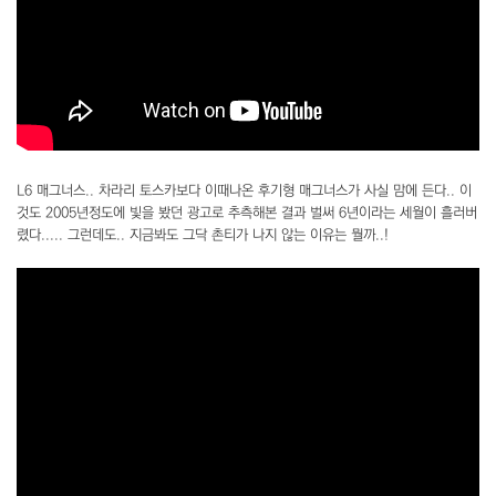
L6 매그너스.. 차라리 토스카보다 이때나온 후기형 매그너스가 사실 맘에 든다.. 이
것도 2005년정도에 빛을 봤던 광고로 추측해본 결과 벌써 6년이라는 세월이 흘러버
렸다..... 그런데도.. 지금봐도 그닥 촌티가 나지 않는 이유는 뭘까..!