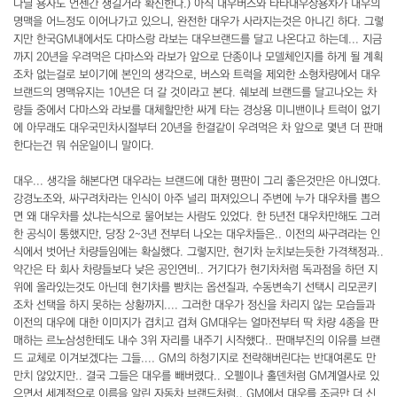
다닐 용자도 언젠간 생길거라 확신한다.) 아직 대우버스와 타타대우상용차가 대우의
명맥을 어느정도 이어나가고 있으니, 완전한 대우가 사라지는것은 아니긴 하다. 그렇
지만 한국GM내에서도 다마스랑 라보는 대우브랜드를 달고 나온다고 하는데... 지금
까지 20년을 우려먹은 다마스와 라보가 앞으로 단종이나 모델체인지를 하게 될 계획
조차 없는걸로 보이기에 본인의 생각으로, 버스와 트럭을 제외한 소형차량에서 대우
브랜드의 명맥유지는 10년은 더 갈 것이라고 본다. 쉐보레 브랜드를 달고나오는 차
량들 중에서 다마스와 라보를 대체할만한 싸게 타는 경상용 미니밴이나 트럭이 없기
에 아무래도 대우국민차시절부터 20년을 한결같이 우려먹은 차 앞으로 몇년 더 판매
한다는건 뭐 쉬운일이니 말이다.
대우... 생각을 해본다면 대우라는 브랜드에 대한 평판이 그리 좋은것만은 아니였다.
강경노조와, 싸구려차라는 인식이 아주 널리 퍼져있으니 주변에 누가 대우차를 뽑으
면 왜 대우차를 샀냐는식으로 물어보는 사람도 있었다. 한 5년전 대우차만해도 그러
한 공식이 통했지만, 당장 2~3년 전부터 나오는 대우차들은.. 이전의 싸구려라는 인
식에서 벗어난 차량들임에는 확실했다. 그렇지만, 현기차 눈치보는듯한 가격책정과..
약간은 타 회사 차량들보다 낮은 공인연비.. 거기다가 현기차처럼 독과점을 하던 지
위에 올라있는것도 아닌데 현기차를 뺨치는 옵션질과, 수동변속기 선택시 리모콘키
조차 선택을 하지 못하는 상황까지.... 그러한 대우가 정신을 차리지 않는 모습들과
이전의 대우에 대한 이미지가 겹치고 겹쳐 GM대우는 얼마전부터 딱 차량 4종을 판
매하는 르노삼성한테도 내수 3위 자리를 내주기 시작했다.. 판매부진의 이유를 브랜
드 교체로 이겨보겠다는 그들.... GM의 하청기지로 전략해버린다는 반대여론도 만
만치 않았지만.. 결국 그들은 대우를 빼버렸다.. 오펠이나 홀덴처럼 GM계열사로 있
으면서 세계적으로 이름을 알린 자동차 브랜드처럼.. GM에서 대우를 조금만 더 신