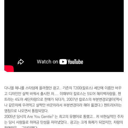
다니엘 헤니를 스타덤에 올려줬던 광고.. 기존의 T200(칼로스) 세단에 이름만 바꾸
고 디자인만 살짝 바꿔서 출시한 차.... 이때부터 칼로스는 5도어 해치백차량을, 젠
트라는 4도어 세단차량으로 판매가 되다가, 2007년 칼로스의 부분변경모델이(역시
나 같은차체 우려먹고 살짝만 바꾼차라서 부분변경이라 해야 옳겠다.) 젠트라X라는
명칭으로 나오면서 통합되었다.
2005년 당시의 Are You Gentle? 는 최고의 유행어로 통했고.. 저 비현실적인 주차
는 당시 사람들로 하여금 탄성을 자아냈었다.. 광고는 크게 화제가 되었지만, 차량의
판매량은... 그닥이였다.....