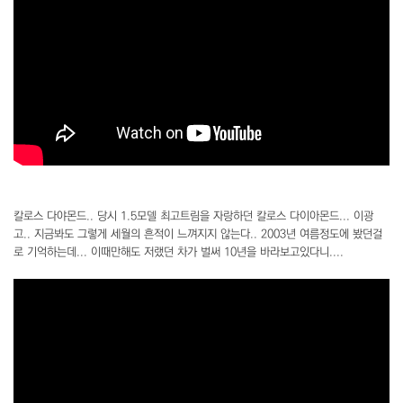
칼로스 다야몬드.. 당시 1.5모델 최고트림을 자랑하던 칼로스 다이아몬드... 이광
고.. 지금봐도 그렇게 세월의 흔적이 느껴지지 않는다.. 2003년 여름정도에 봤던걸
로 기억하는데... 이때만해도 저랬던 차가 벌써 10년을 바라보고있다니....