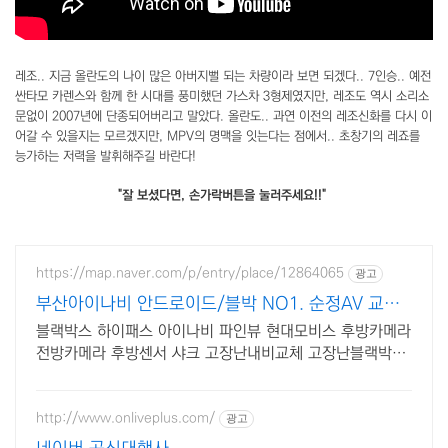
레조.. 지금 올란도의 나이 많은 아버지뻘 되는 차량이라 보면 되겠다.. 7인승.. 예전
싼타모 카렌스와 함께 한 시대를 풍미했던 가스차 3형제였지만, 레조도 역시 소리소
문없이 2007년에 단종되어버리고 말았다. 올란도.. 과연 이전의 레조신화를 다시 이
어갈 수 있을지는 모르겠지만, MPV의 명맥을 잇는다는 점에서.. 초창기의 레죠를
능가하는 저력을 발휘해주길 바란다!
"잘 보셨다면, 손가락버튼을 눌러주세요!!"
https://map.naver.com/p/entry/place/12864065
광고
부산아이나비 안드로이드/블박 NO1. 순정AV 교체
설치!
블랙박스 하이패스 아이나비 파인뷰 현대모비스 후방카메라
전방카메라 후방센서 샤크 고장난내비교체 고장난블랙박스
교체 흐릿한후방카메라교체 잡소리방지 배선방음작업기본!!
http://www.onliveplus.com/
광고