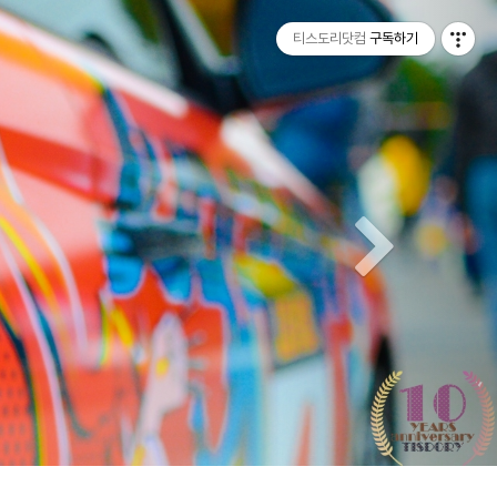
티스토리툴바
Next
티스도리닷컴
구독하기