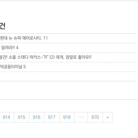
7건
현대 뉴 슈퍼 에어로시티.
11
 달려라!!
4
견! 소울 스테디 락커스-"R" (2) 레게, 참말로 좋아유!!
 합덕공용터미널
5
914
915
916
917
918
···
970
»