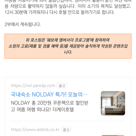
시승용 차량이기에 죄다 풀옵션입니다. 엠버서더 활동이 끝난 뒤엔 대여
용 차량으로 활약하지 않을까 싶습니다. 이미 소기의 목적도 달성했고,
12시 30분에 가까워지니 다시 호텔 안으로 들어가기로 합니다.
2부에서 계속됩니다.
위 포스팅은 '쉐보레 엠버서더 프로그램'에 참여하여
소정의 고료(제품 및 경품 혜택 등)를
제공받아 솔직하게 작성된 콘텐츠입
니다.
https://nol.yanolja.com
광고
국내숙소 NOLDAY 특가! 오늘의
숙박 핫딜!
NOLDAY 총 20만원 쿠폰팩으로 할인받
고 여름 여행 떠나요! 더케이호텔
https://www.airbnb.co.kr
광고