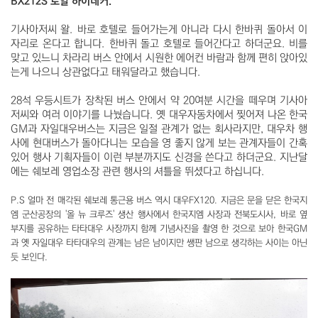
BX212S 로얄 하이데커.
기사아저씨 왈. 바로 호텔로 들어가는게 아니라 다시 한바퀴 돌아서 이
자리로 온다고 합니다. 한바퀴 돌고 호텔로 들어간다고 하더군요. 비를
맞고 있느니 차라리 버스 안에서 시원한 에어컨 바람과 함께 편히 앉아있
는게 나으니 상관없다고 태워달라고 했습니다.
28석 우등시트가 장착된 버스 안에서 약 20여분 시간을 떼우며 기사아
저씨와 여러 이야기를 나눴습니다. 옛 대우자동차에서 찢어져 나온 한국
GM과 자일대우버스는 지금은 일절 관계가 없는 회사라지만, 대우차 행
사에 현대버스가 돌아다니는 모습을 영 좋지 않게 보는 관계자들이 간혹
있어 행사 기획자들이 이런 부분까지도 신경을 쓴다고 하더군요. 지난달
에는 쉐보레 영업소장 관련 행사의 셔틀을 뛰셨다고 하십니다.
P.S 얼마 전 매각된 쉐보레 통근용 버스 역시 대우FX120. 지금은 문을 닫은 한국지
엠 군산공장의 '올 뉴 크루즈' 생산 행사에서 한국지엠 사장과 전북도시사, 바로 옆
부지를 공유하는 타타대우 사장까지 함께 기념사진을 촬영 한 것으로 보아 한국GM
과 옛 자일대우 타타대우의 관계는 남은 남이지만 쌩판 남으로 생각하는 사이는 아닌
듯 보인다.