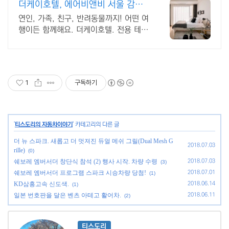
더케이호텔, 에어비앤비 서울 감성
스테이
연인, 가족, 친구, 반려동물까지! 어떤 여
행이든 함께해요. 더케이호텔. 전용 테라
스와 바비큐 그릴이 제공되는 숙소를 예
약하세요.
1
구독하기
'
티스도리의 자동차이야기
' 카테고리의 다른 글
더 뉴 스파크. 새롭고 더 멋져진 듀얼 메쉬 그릴(Dual Mesh G
2018.07.03
rille)
(0)
쉐보레 엠버서더 창단식 참석 (2) 행사 시작. 차량 수령
2018.07.03
(3)
쉐보레 엠버서더 프로그램 스파크 시승차량 당첨!
2018.07.01
(1)
KD삼흥고속 신도색.
2018.06.14
(1)
일본 번호판을 달은 벤츠 아테고 활어차.
2018.06.11
(2)
티스도리