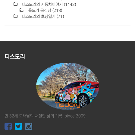
티스도리의 자동차이야기
(1442)
올드카 목격담
(218)
티스도리의 초딩일기
(71)
티스도리
만 32세 도태남의 처절한 삶의 기록. since 2009