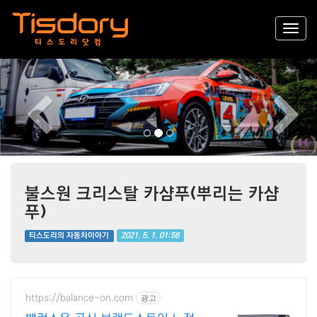
Previous
Nex
불스원 크리스탈 카샴푸(뿌리는 카샴
푸)
2021. 5. 1. 01:58
티스도리의 자동차이야기
https://balance-on.com
광고