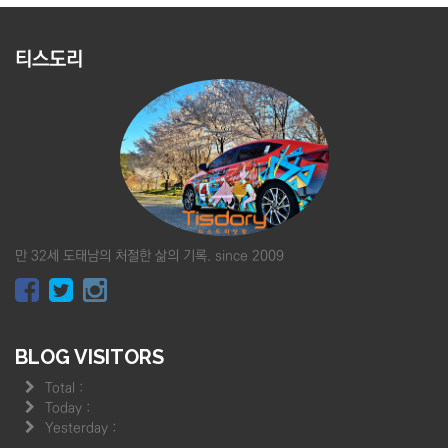
티스도리
만 32세 도태남의 처절한 삶의 기록. since 2009
BLOG VISITORS
Total :
Today :
Yesterday :