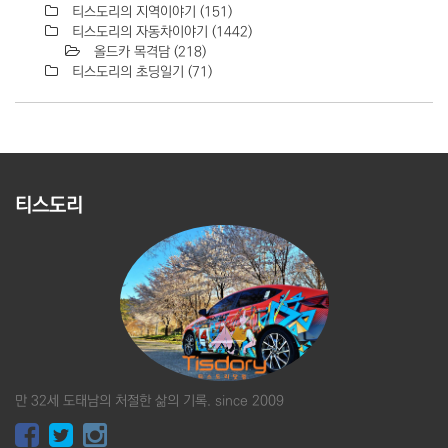
티스도리의 지역이야기
(151)
티스도리의 자동차이야기
(1442)
올드카 목격담
(218)
티스도리의 초딩일기
(71)
티스도리
만 32세 도태남의 처절한 삶의 기록. since 2009