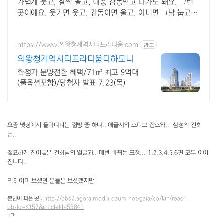
링타임
가볍게 웃고, 살짝 울고, 대충 감동받고 나가도 돼요. 그런
곳이에요. 웃기면 웃고, 감동이면 울고, 아니면 그냥 눕고
가세요.
https://www.의왕청계역시티프라디움.com
광고
의왕청계역시티프라디움디하모니
확정가 분양전환 혜택/71㎡ 최고 9억대
(풀옵션포함)/당첨자 발표 7.23(목)
요즘 넷상에서 돌아다니는 짧방 중 하나.. 애플사의 스티브 잡스와... 삼성의 건희
님..
절묘하게 집어넣은 건희님의 얼굴과.. 매번 바뀌는 표정... 1,2,3,4,5,6편 모두 이어
집니다..
P.S 이미 보셨던 분들은 보셨겠지만
본인이 퍼온 곳 :
http://bbs2.agora.media.daum.net/gaia/do/kin/read?
bbsId=K157&articleId=53841
1편