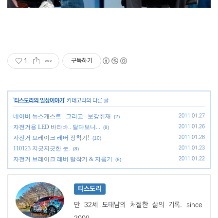
1
구독하기
'
티스도리의 일상이야기
' 카테고리의 다른 글
네이버 뉴스캐스트.. 그리고.. 보강취재
2011.01.27
(2)
자전거용 LED 바라바.. 달다보니...
2011.01.26
(8)
자전거 브레이크 레버 장착기!
2011.01.26
(10)
110123 지긋지긋한 눈.
2011.01.23
(8)
자전거 브레이크 레버 탈착기 & 지름기
2011.01.22
(8)
티스도리
만 32세 도태남의 처절한 삶의 기록. since