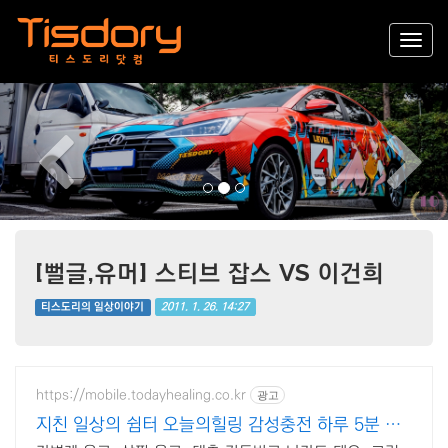
Previous
Nex
[뻘글,유머] 스티브 잡스 VS 이건희
2011. 1. 26. 14:27
티스도리의 일상이야기
https://mobile.todayhealing.co.kr
광고
지친 일상의 쉼터 오늘의힐링 감성충전 하루 5분 힐