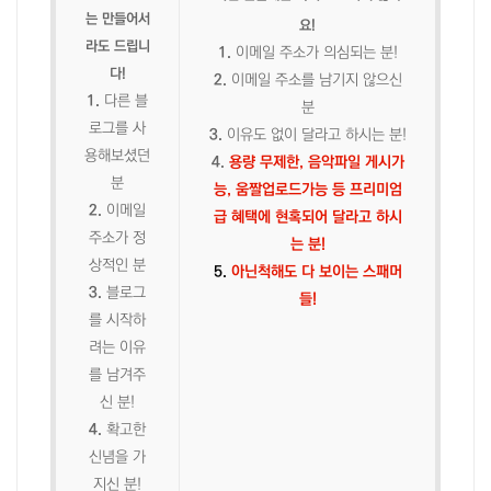
는 만들어서
요!
라도 드립니
1.
이메일 주소가 의심되는 분!
다!
2.
이메일 주소를 남기지 않으신
1.
다른 블
분
로그를 사
3.
이유도 없이 달라고 하시는 분!
용해보셨던
4.
용량 무제한, 음악파일 게시가
분
능, 움짤업로드가능 등 프리미엄
2.
이메일
급 혜택에 현혹되어 달라고 하시
주소가 정
는 분!
상적인 분
5.
아닌척해도 다 보이는 스패머
3.
블로그
들!
를 시작하
려는 이유
를 남겨주
신 분!
4.
확고한
신념을 가
지신 분!