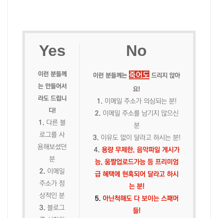
Yes
No
이런 분들께
죽어도
이런 분들께는
드리지 않아
는 만들어서
요!
라도 드립니
1.
이메일 주소가 의심되는 분!
다!
2.
이메일 주소를 남기지 않으신
1.
다른 블
분
로그를 사
3.
이유도 없이 달라고 하시는 분!
용해보셨던
4.
용량 무제한, 음악파일 게시가
분
능, 움짤업로드가능 등 프리미엄
2.
이메일
급 혜택에 현혹되어 달라고 하시
주소가 정
는 분!
상적인 분
5.
아닌척해도 다 보이는 스패머
3.
블로그
들!