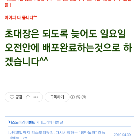
들!!
아이피 다 뜹니다^^
초대장은 되도록 늦어도 일요일
오전안에 배포완료하는것으로 하
겠습니다^^
공감
구독하기
'
티스도리의 이벤트
' 카테고리의 다른 글
[5月10일까지]티스도리닷컴, 다시시작하는 "10만돌파" 경품
2010.04.30
이벤트..
(7)