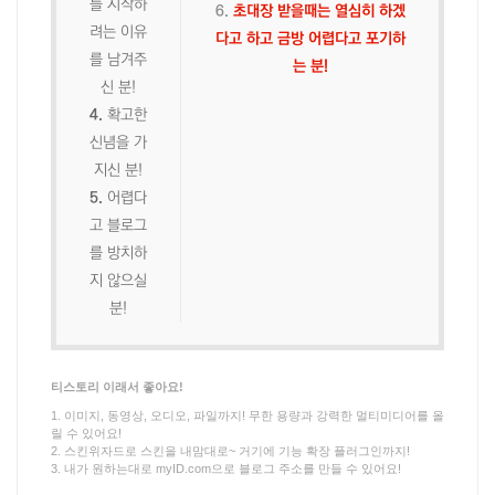
를 시작하
6.
초대장 받을때는 열심히 하겠
려는 이유
다고 하고 금방 어렵다고 포기하
를 남겨주
는 분!
신 분!
4.
확고한
신념을 가
지신 분!
5.
어렵다
고 블로그
를 방치하
지 않으실
분!
티스토리 이래서 좋아요!
1. 이미지, 동영상, 오디오, 파일까지! 무한 용량과 강력한 멀티미디어를 올
릴 수 있어요!
2. 스킨위자드로 스킨을 내맘대로~ 거기에 기능 확장 플러그인까지!
3. 내가 원하는대로 myID.com으로 블로그 주소를 만들 수 있어요!