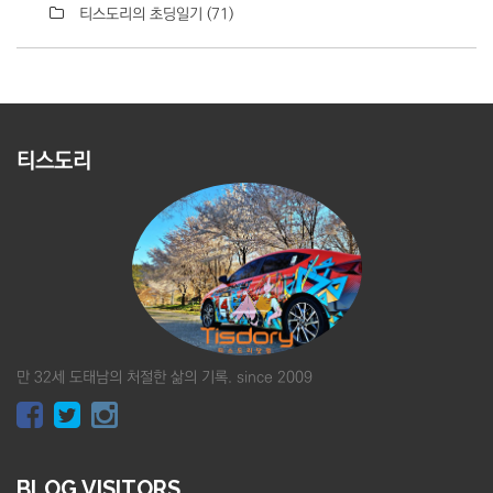
티스도리의 초딩일기
(71)
티스도리
만 32세 도태남의 처절한 삶의 기록. since 2009
BLOG VISITORS