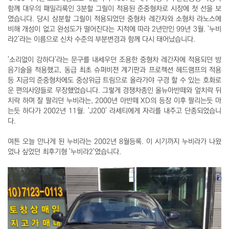
함께 대우의 패밀리룩인 3분할 그릴이 적용된 준중형차로 시장에 첫 선을 보
였습니다. 당시 삼분할 그릴이 적용되었던 중형차 레간자와 소형차 라노스에
비해 개성이 없고 완성도가 떨어진다는 지적에 따라 2년만인 99년 3월. '누비
라2'라는 이름으로 신차 수준의 부분변경과 함께 다시 태어났습니다.
'소리없이 강하다'라는 문구를 내세우던 조용한 중형차 레간자에 적용되던 방
음기술을 적용했고, 동급 최초 슈퍼비젼 계기판과 프로젝션 헤드램프의 적용
등 지금의 준중형차에도 중상위급 트림으로 올라가야 구경 할 수 있는 호화로
운 편의사양들로 무장했었습니다. 그렇게 경쟁차종인 올뉴아반떼와 엎치락 뒤
치락 하며 잘 팔리던 누비라는, 2000년 아반떼 XD의 등장 이후 팔리는듯 마
는듯 하다가 2002년 11월. 'J200' 라세티에게 자리를 내주고 단종되었습니
다.
여튼 오늘 만나게 된 누비라는 2002년 8월등록. 이 시기까지 누비라가 나왔
었나 싶었던 최후기형 '누비라2'였습니다.