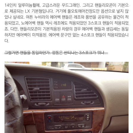
14인치 알루미늄휠에, 고급스러운 우드그래인. 그리고 핸들리모콘이 기본으
로 제공되는 LX 기본형입니다. 거기에 풀오토에어컨정도만 옵션으로 넣지 않
았나 싶네요. 여튼 누비라의 에어백 핸들은 레조와 품번을 공유하는 물건이 적
용되었고, 노에어백 핸들 역시 레조에도 적용되었던 3스포크 핸들이 적용되었
죠. 다만, 핸들리모콘이 기본적용된 차량의 경우 에어백 핸들과 생김새는 동일
하지만 에어백이 미적용된. 에어백 문구만 없는 4스포크 핸들이 적용되었습니
다.
그럴거면 핸들을 통일하던가. 깡통은 싼티나는 3스포크가 뭐냐...