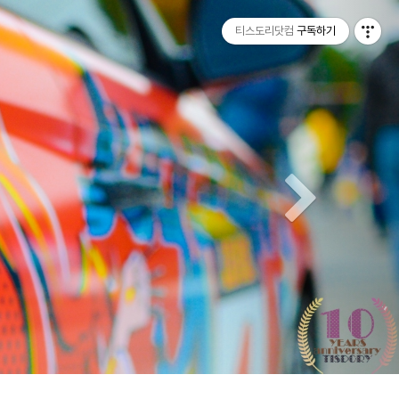
티스토리툴바
Next
티스도리닷컴
구독하기