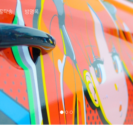
꿀탁송
방명록