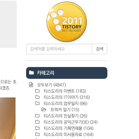
검색
카테고리
억으로는 초
모두보기
(4847)
되겠죠.
티스도리의 이벤트
(183)
티스도리의 IT이야기
(316)
티스도리의 업무일지
(96)
트럭커 일기
(15)
티스도리의 진실찾기
(26)
티스도리의 공익근무기(完)
(24)
티스도리의 기획연재물
(104)
티스도리의 미사용자료
(164)