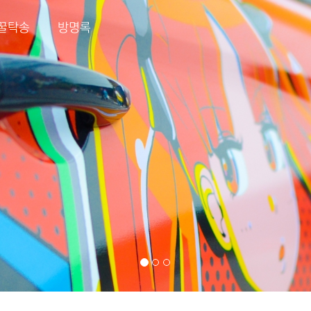
꿀탁송
방명록