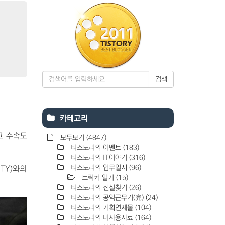
검색
카테고리
고 수속도
모두보기
(4847)
티스도리의 이벤트
(183)
티스도리의 IT이야기
(316)
티스도리의 업무일지
(96)
TY)와의
트럭커 일기
(15)
티스도리의 진실찾기
(26)
티스도리의 공익근무기(完)
(24)
티스도리의 기획연재물
(104)
티스도리의 미사용자료
(164)