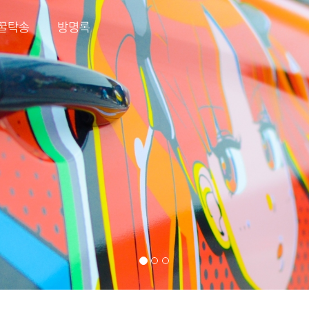
꿀탁송
방명록