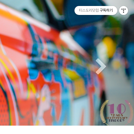
티스토리툴바
Next
티스도리닷컴
구독하기