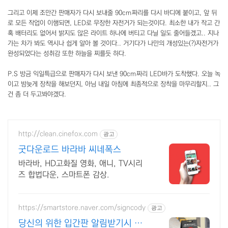
그리고 이제 조만간 판매자가 다시 보내줄 90cm짜리를 다시 바디에 붙이고, 앞 뒤
로 모든 작업이 이행되면, LED로 무장한 자전거가 되는것이다. 최소한 내가 작고 간
혹 배터리도 없어서 밝지도 않은 라이트 하나에 버티고 다닐 일도 줄어들겠고.. 지나
가는 차가 봐도 역시나 쉽게 알아 볼 것이다.. 거기다가 나만의 개성있는(?)자전거가
완성되었다는 성취감 또한 하늘을 찌를듯 하다.
P.S 방금 익일특급으로 판매자가 다시 보낸 90cm짜리 LED바가 도착했다. 오늘 녹
이고 밤늦게 장착을 해보던지, 아님 내일 아침에 최종적으로 장착을 마무리할지.. 그
건 좀 더 두고봐야겠다.
http://clean.cinefox.com
광고
굿다운로드 바라바 씨네폭스
바라바, HD고화질 영화, 애니, TV시리
즈 합법다운, 스마트폰 감상.
https://smartstore.naver.com/signcody
광고
당신의 위한 입간판 알림받기시 할