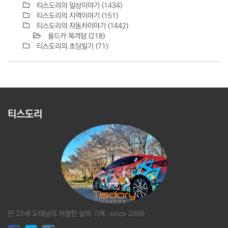
티스도리의 일상이야기
(1434)
티스도리의 지역이야기
(151)
티스도리의 자동차이야기
(1442)
올드카 목격담
(218)
티스도리의 초딩일기
(71)
티스도리
만 32세 도태남의 처절한 삶의 기록. since 2009