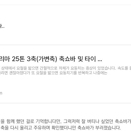
..
타타대우 프리마 25톤 3축(가변축) 축쇼바 및 타이 로드 엔드 교체
린 상태에서 요철을 밟으면 간헐적으로 차체가 요동치는 증상이 있었습니다. 속도를 
올리면 괜찮아졌다가 또 요철을 밟으면 요동치기를 반복하고 나중에는
om
팅을 함께 했던 걸로 기억합니다만, 그럭저럭 잘 버티나 싶었던 축쇼바가
 축을 다시 올리고 주유하며 확인했더니만 축쇼바가 부러졌습니다.