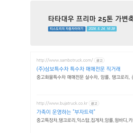
타타대우 프리마 25톤 가변축
2026. 5. 24. 16:39
티스도리의 자동차이야기
http://www.sambotruck.com/
광고
(주)삼보특수차 특수차 매매전문 직거래
중고화물특수차 매매전문 살수차, 암롤, 탱크로리, 
http://www.bujatruck.co.kr
광고
가족이 운영하는 "부자트럭"
중고특장차,탱크로리,익스탑,집게차,암롤,윙바디,카