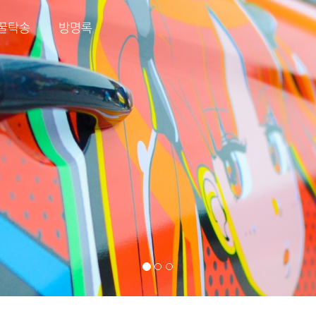
꿀탁송
방명록