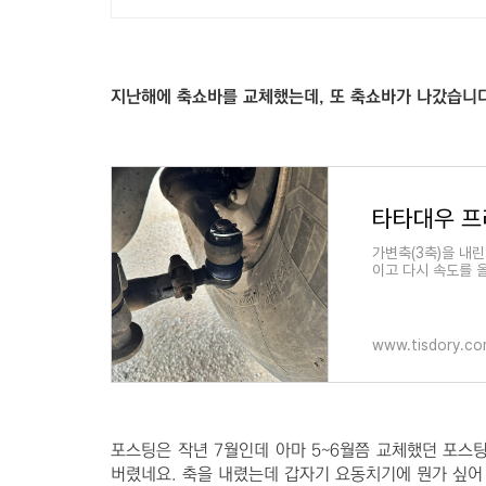
지난해에 축쇼바를 교체했는데, 또 축쇼바가 나갔습니다
가변축(3축)을 내
이고 다시 속도를 
www.tisdory.c
포스팅은 작년 7월인데 아마 5~6월쯤 교체했던 포스
버렸네요. 축을 내렸는데 갑자기 요동치기에 뭔가 싶어