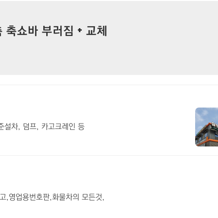
 축쇼바 부러짐 + 교체
준설차, 덤프, 카고크레인 등
고,영업용번호판,화물차의 모든것,