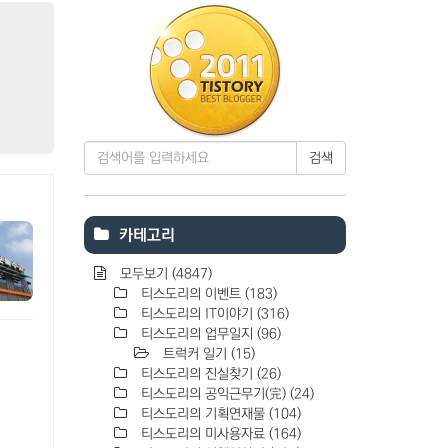
검색
카테고리
모두보기
(4847)
티스도리의 이벤트
(183)
티스도리의 IT이야기
(316)
티스도리의 업무일지
(96)
트럭커 일기
(15)
티스도리의 진실찾기
(26)
티스도리의 공익근무기(完)
(24)
티스도리의 기획연재물
(104)
티스도리의 미사용자료
(164)