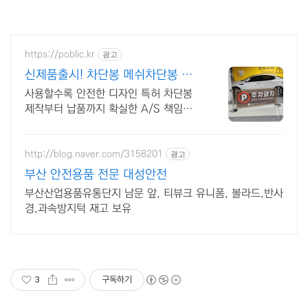
https://poblic.kr
광고
신제품출시! 차단봉 메쉬차단봉 출
시!
사용할수록 안전한 디자인 특허 차단봉
제작부터 납품까지 확실한 A/S 책임시
스템. 국내 직접 생산, 디자인 특허 및 자
체 제품 보유, 스테인리스 차단봉 자체
제작
http://blog.naver.com/3158201
광고
부산 안전용품 전문 대성안전
부산산업용품유통단지 남문 앞, 티뷰크 유니폼, 볼라드,반사
경,과속방지턱 재고 보유
3
구독하기